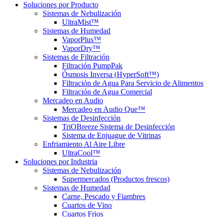
Soluciones
por Producto
Sistemas de Nebulización
UltraMist™
Sistemas de Humedad
VaporPlus™
VaporDry™
Sistemas de Filtración
Filtración PumpPak
Ósmosis Inversa (HyperSoft™)
Filtración de Agua Para Servicio de Alimentos
Filtración de Agua Comercial
Mercadeo en Audio
Mercadeo en Audio Que™
Sistemas de Desinfección
TriOBreeze Sistema de Desinfección
Sistema de Enjuague de Vitrinas
Enfriamiento Al Aire Libre
UltraCool™
Soluciones
por Industria
Sistemas de Nebulización
Supermercados (Productos frescos)
Sistemas de Humedad
Carne, Pescado y Fiambres
Cuartos de Vino
Cuartos Frios