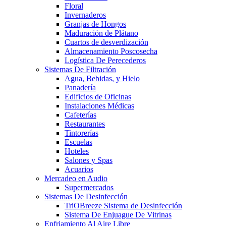
Floral
Invernaderos
Granjas de Hongos
Maduración de Plátano
Cuartos de desverdización
Almacenamiento Poscosecha
Logística De Perecederos
Sistemas De Filtración
Agua, Bebidas, y Hielo
Panadería
Edificios de Oficinas
Instalaciones Médicas
Cafeterías
Restaurantes
Tintorerías
Escuelas
Hoteles
Salones y Spas
Acuarios
Mercadeo en Audio
Supermercados
Sistemas De Desinfección
TriOBreeze Sistema de Desinfección
Sistema De Enjuague De Vitrinas
Enfriamiento Al Aire Libre