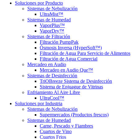
Soluciones
por Producto
Sistemas de Nebulización
UltraMist™
Sistemas de Humedad
VaporPlus™
VaporDry™
Sistemas de Filtración
Filtración PumpPak
Ósmosis Inversa (HyperSoft™)
Filtración de Agua Para Servicio de Alimentos
Filtración de Agua Comercial
Mercadeo en Audio
Mercadeo en Audio Que™
Sistemas de Desinfección
TriOBreeze Sistema de Desinfección
Sistema de Enjuague de Vitrinas
Enfriamiento Al Aire Libre
UltraCool™
Soluciones
por Industria
Sistemas de Nebulización
Supermercados (Productos frescos)
Sistemas de Humedad
Carne, Pescado y Fiambres
Cuartos de Vino
Cuartos Frios