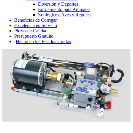
Diversión y Deportes
Enfriamiento para Animales
Zoológicos, Aves y Reptiles
Beneficios
de Corrigan
Excelencia
en Servicio
Piezas
de Calidad
Presupuesto
Gratuito
Hecho en los
Estados Unidos