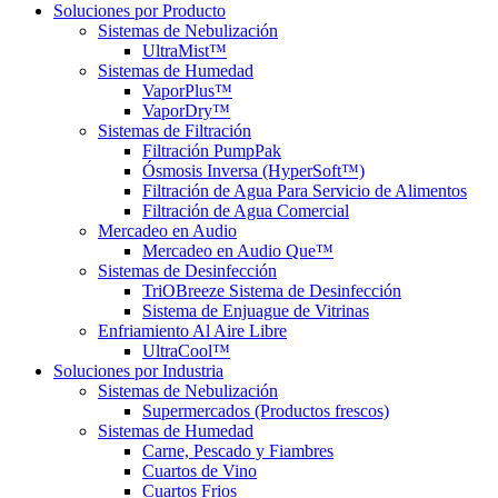
Soluciones
por Producto
Sistemas de Nebulización
UltraMist™
Sistemas de Humedad
VaporPlus™
VaporDry™
Sistemas de Filtración
Filtración PumpPak
Ósmosis Inversa (HyperSoft™)
Filtración de Agua Para Servicio de Alimentos
Filtración de Agua Comercial
Mercadeo en Audio
Mercadeo en Audio Que™
Sistemas de Desinfección
TriOBreeze Sistema de Desinfección
Sistema de Enjuague de Vitrinas
Enfriamiento Al Aire Libre
UltraCool™
Soluciones
por Industria
Sistemas de Nebulización
Supermercados (Productos frescos)
Sistemas de Humedad
Carne, Pescado y Fiambres
Cuartos de Vino
Cuartos Frios