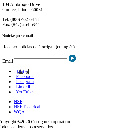
104 Ambrogio Drive
Gurnee, Illinois 60031
Tel: (800) 462-6478
Fax: (847) 263-5944
Noticias por e-mail
Receber noticias de Corrigan (en inglés)
Email
Twitter
Facebook
Instagram
LinkedIn
YouTube
NSF
NSF Electrical
WQA
opyright ©2026 Corrigan Corporation.
odos los derechos reservados.