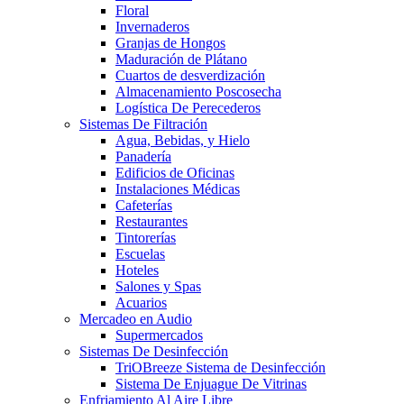
Floral
Invernaderos
Granjas de Hongos
Maduración de Plátano
Cuartos de desverdización
Almacenamiento Poscosecha
Logística De Perecederos
Sistemas De Filtración
Agua, Bebidas, y Hielo
Panadería
Edificios de Oficinas
Instalaciones Médicas
Cafeterías
Restaurantes
Tintorerías
Escuelas
Hoteles
Salones y Spas
Acuarios
Mercadeo en Audio
Supermercados
Sistemas De Desinfección
TriOBreeze Sistema de Desinfección
Sistema De Enjuague De Vitrinas
Enfriamiento Al Aire Libre